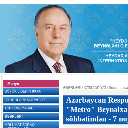
"HEYDƏR
BEYNƏLXALQ E
"HEYDAR A
INTERNATION
Menyu
ƏSƏRLƏRİ
/ İQTİSADİYYAT
/ Sosial-iqtisa
BÖYÜK LIDERIN 90 ANI
Azərbaycan Respub
OXUCULARA MÜRACİƏT
"Metro" Beynəlxal
TƏRCÜMEYI-HAL
ƏSƏRLƏRİ
söhbətindən - 7 no
MƏLUMAT-SORAQ