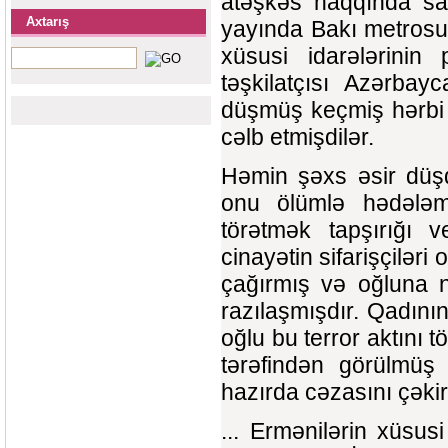
atəşkəs haqqında sa
Axtarış
yayında Bakı metrosun
xüsusi idarələrinin
təşkilatçısı Azərba
düşmüş keçmiş hərbi 
cəlb etmişdilər.
Həmin şəxs əsir düşd
onu ölümlə hədələmi
törətmək tapşırığı 
cinayətin sifarişçilər
çağırmış və oğluna nə
razılaşmışdır. Qadını
oğlu bu terror aktını 
tərəfindən görülmüş
hazırda cəzasını çəkir
... Ermənilərin xüsus