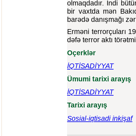
olmaqdadır. İndi büt
bir vaxtda mən Bakıd
barədə danışmağı zər
Erməni terrorçuları 1
dəfə terror aktı törətmi
Oçerklər
İQTİSADİYYAT
Ümumi tarixi arayış
İQTİSADİYYAT
Tarixi arayış
Sosial-iqtisadi inkişaf