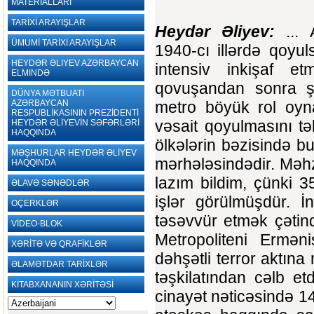
MATERİALLARI
TARİXİ ARAYIŞLAR
Heydər Əliyev:
... A
ÜMUMİ TARİXİ ARAYIŞLAR
1940-cı illərdə qoyul
HEYDƏR ƏLIYEV AZƏRBAYCAN
intensiv inkişaf et
ELMINDƏ
qovuşandan sonra şə
DÜNYA MƏTBUATI
AZƏRBAYCAN
metro böyük rol oyna
RESPUBLİKASININ PREZİDENTİ
vəsait qoyulmasını t
HEYDƏR ƏLİYEVİN SƏFƏRLƏRİ
HAQQINDA
ölkələrin bəzisində b
MƏŞHURLAR HEYDƏR ƏLİYEV
mərhələsindədir. Məh
HAQQINDA
lazım bildim, çünki 
ƏLAVƏ SƏNƏDLƏR
işlər görülmüşdür. İ
OÇERKLƏR
təsəvvür etmək çətin
VİDEO-BLOK
Metropoliteni Erməni
XƏRİTƏ VƏ QRAFİKLƏR
dəhşətli terror aktına 
ƏLAMƏTDAR TARİXLƏR
təşkilatından cəlb etd
KİTABXANANIN XƏRİTƏSİ
cinayət nəticəsində 1