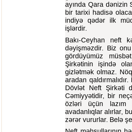
ayında Qara dənizin 
bir tarixi hadisə ola
indiyə qədər ilk müq
işlərdir.
Bakı-Ceyhan neft kə
dəyişməzdir. Biz onu
gördüyümüz müsbət 
Şirkətinin işində ol
gizlətmək olmaz. Nöq
aradan qaldırmalıdır. 
Dövlət Neft Şirkəti 
Cəmiyyətidir, bir neçə
özləri üçün lazım
avadanlıqlar alırlar, b
zərər vururlar. Belə ş
Neft məhsullarının h