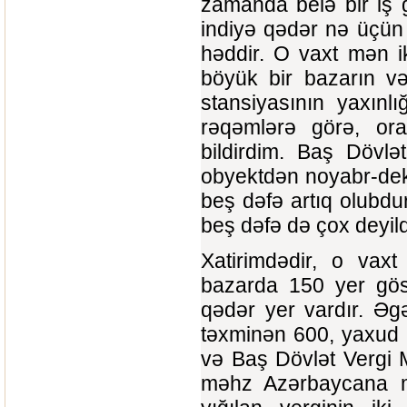
zamanda belə bir iş 
indiyə qədər nə üçün
həddir. O vaxt mən i
böyük bir bazarın və
stansiyasının yaxınl
rəqəmlərə görə, orad
bildirdim. Baş Dövlə
obyektdən noyabr-deka
beş dəfə artıq olubdu
beş dəfə də çox deyild
Xatirimdədir, o vax
bazarda 150 yer göst
qədər yer vardır. Əg
təxminən 600, yaxud 7
və Baş Dövlət Vergi M
məhz Azərbaycana m