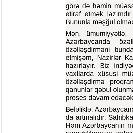
görə də həmin müəssis
etiraf etmək lazımdı
Bununla məşğul olmaq
Mən, ümumiyyətlə,
Azərbaycanda özəll
özəlləşdirməni bund
etmişəm, Nazirlər Kab
hazırlayır. Biz indi
vaxtlarda xüsusi müz
özəlləşdirmə proqr
qanunlar qəbul olunma
proses davam edəcəkd
Beləliklə, Azərbayca
da artmalıdır. Sahibk
Həm Azərbaycanın mill