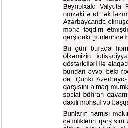
Beynəlxalq Valyuta 
nıüzakirə etmək lazı
Azərbaycanda olmuşdu
mənə təqdim etmişdi
qarşıdakı günlərində ba
Bu gün burada həm 19
ölkəmizin iqtisadiy
göstəriciləri ilə əlaq
bundan əvvəl belə rə
da. Çünki Azərbaycan
qarşısını almaq mümkü
sosial böhran davam 
daxili məhsul və başqa 
Bunların hamısı məlu
çətinliklərin qarşısını