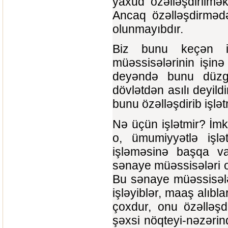
yaxud özəlləşdirilmə
Ancaq özəlləşdirmədə
olunmayıbdır.
Biz bunu keçən ic
müəssisələrinin işin
deyəndə bunu düzg
dövlətdən asılı deyild
bunu özəlləşdirib işlət
Nə üçün işlətmir? İm
o, ümumiyyətlə işlə
işləməsinə başqa va
sənaye müəssisələri on 
Bu sənaye müəssisələr
işləyiblər, maaş alıbla
çoxdur, onu özəlləşd
şəxsi nöqteyi-nəzəri