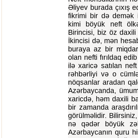
Əliyev burada çıxış e
fikrimi bir də demək
kimi böyük neft ölkə
Birincisi, biz öz dax
İkincisi də, mən hesab
buraya az bir miqdar
olan nefti fırıldaq edi
ilə xaricə satılan nef
rəhbərliyi və o cüml
nöqsanlar aradan qal
Azərbaycanda, ümumiy
xaricdə, həm daxili b
bir zamanda araşdırıl
görülməlidir. Bilirsini
nə qədər böyük zəh
Azərbaycanın quru hi