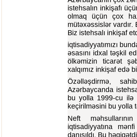
istehsalın inkişafı ü
olmaq üçün çox hazır
mütəxəssislər vardır. 
Biz istehsalı inkişaf e
iqtisadiyyatımızı bund
əsasını idxal təşkil e
ölkəmizin ticarət şə
xalqımız inkişaf edə b
Özəlləşdirmə, sahib
Azərbaycanda istehsal
bu yolla 1999-cu ilə
keçirilməsini bu yolla 
Neft məhsullarını
iqtisadiyyatına mən
danışıldı. Bu həqiqətd