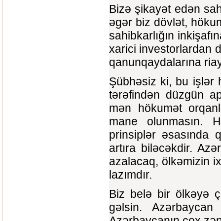
Bizə şikayət edən sahib
əgər biz dövlət, höku
sahibkarlığın inkişaf
xarici investorlardan 
qanunqaydalarına riayə
Şübhəsiz ki, bu işlər 
tərəfindən düzgün apa
mən hökumət orqanlar
mane olunmasın. He
prinsiplər əsasında 
artıra biləcəkdir. Az
azalacaq, ölkəmizin i
lazımdır.
Biz belə bir ölkəyə 
gəlsin. Azərbaycan 
Azərbaycanın çox zəng