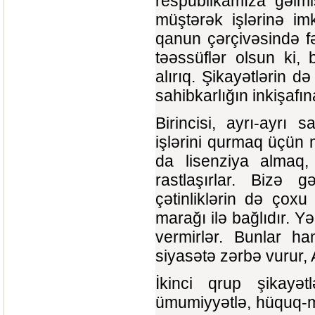
respublikamıza gəlmi
müştərək işlərinə im
qanun çərçivəsində f
təəssüflər olsun ki,
alırıq. Şikayətlərin
sahibkarlığın inkişafı
Birincisi, ayrı-ayrı s
işlərini qurmaq üçün 
da lisenziya almaq,
rastlaşırlar. Bizə g
çətinliklərin də çoxu
marağı ilə bağlıdır. Yə
vermirlər. Bunlar ha
siyasətə zərbə vurur,
İkinci qrup şikayət
ümumiyyətlə, hüquq-müh