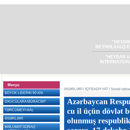
"HEYDƏR
BEYNƏLXALQ E
"HEYDAR A
INTERNATION
Menyu
ƏSƏRLƏRİ
/ İQTİSADİYYAT
/ Sosial-iqtisa
BÖYÜK LIDERIN 90 ANI
Azərbaycan Respub
OXUCULARA MÜRACİƏT
cu il üçün dövlət 
TƏRCÜMEYI-HAL
ƏSƏRLƏRİ
olunmuş respublika
MƏLUMAT-SORAQ