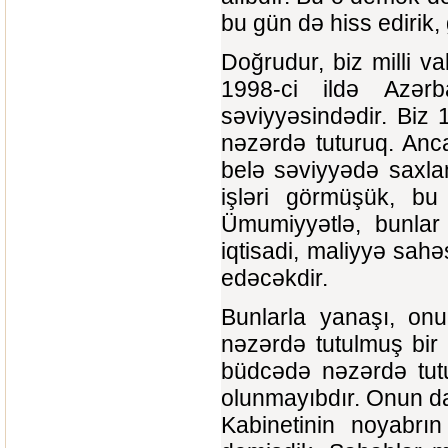
bu gün də hiss edirik
Doğrudur, biz milli v
1998-ci ildə Azərb
səviyyəsindədir. Biz 
nəzərdə tuturuq. Anca
belə səviyyədə saxla
işləri görmüşük, b
Ümumiyyətlə, bunlar 
iqtisadi, maliyyə sahə
edəcəkdir.
Bunlarla yanaşı, onu
nəzərdə tutulmuş bir 
büdcədə nəzərdə tutu
olunmayıbdır. Onun da 
Kabinetinin noyabrı