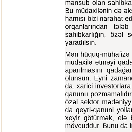
mənsub olan sahibkarla
Bu müdaxilənin də əks
hamısı bizi narahat e
orqanlarından tələ
sahibkarlığın, özəl 
yaradılsın.
Mən hüquq-mühafizə orq
müdaxilə etməyi qada
aparılmasını qadağan
olunsun. Eyni zaman
da, xarici investorlar
qanunu pozmamalıdır.
özəl sektor mədəniyy
da qeyri-qanuni yolla
xeyir götürmək, elə
mövcuddur. Bunu da i