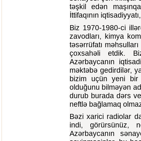
təşkil edən maşınqa
İttifaqının iqtisadiyyat
Biz 1970-1980-ci ill
zavodları, kimya kom
təsərrüfatı məhsullar
çoxsahəli etdik. Bi
Azərbaycanın iqtisad
məktəbə gedirdilər, y
bizim uçün yeni bir
olduğunu bilməyən ad
durub burada dərs ve
neftlə bağlamaq olma
Bəzi xarici radiolar d
indi, görürsünüz,
Azərbaycanın sənayes