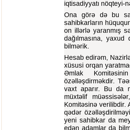
iqtisadiyyatı nöqteyi
Ona görə də bu sahə
sahibkarların hüququ
on illərlə yaranmış 
dağılmasına, yaxud 
bilmərik.
Hesab edirəm, Nazirlə
xüsusi orqan yaratmaq
Əmlak Komitəsini
özəlləşdirməkdir. Tə
vaxt aparır. Bu da 
müxtəlif müəssisələr
Komitəsinə verilibdir.
qədər özəlləşdirilməy
yeni sahibkar da mey
edən adamlar da bilm