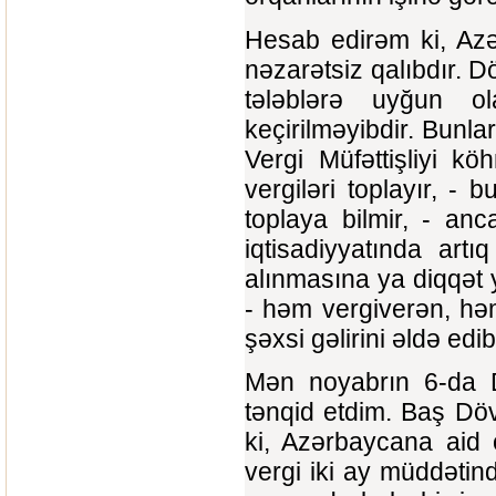
Hesab edirəm ki, Azə
nəzarətsiz qalıbdır. D
tələblərə uyğun ol
keçirilməyibdir. Bunla
Vergi Müfəttişliyi kö
vergiləri toplayır, -
toplaya bilmir, - a
iqtisadiyyatında art
alınmasına ya diqqət y
- həm vergiverən, hə
şəxsi gəlirini əldə edi
Mən noyabrın 6-da Dö
tənqid etdim. Baş Dövl
ki, Azərbaycana aid 
vergi iki ay müddətində