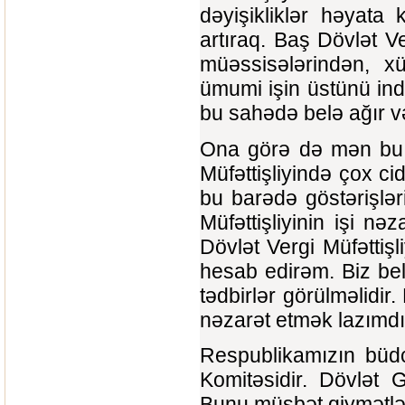
dəyişikliklər həyata k
artıraq. Baş Dövlət Ve
müəssisələrindən, xü
ümumi işin üstünü indi
bu sahədə belə ağır v
Ona görə də mən bu 
Müfəttişliyində çox cid
bu barədə göstərişlər
Müfəttişliyinin işi nə
Dövlət Vergi Müfəttişl
hesab edirəm. Biz bel
tədbirlər görülməlidi
nəzarət etmək lazımdı
Respublikamızın büd
Komitəsidir. Dövlət Gö
Bunu müsbət qiymətlə