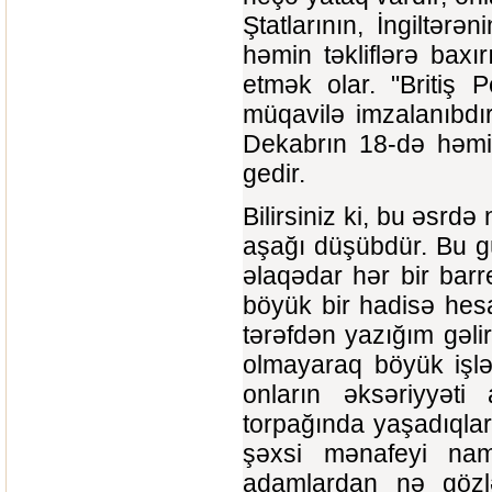
Ştatlarının, İngiltərən
həmin təkliflərə baxı
etmək olar. "Britiş 
müqavilə imzalanıbdır
Dekabrın 18-də həmin
gedir.
Bilirsiniz ki, bu əsrdə
aşağı düşübdür. Bu gü
əlaqədar hər bir barre
böyük bir hadisə hes
tərəfdən yazığım gəlir
olmayaraq böyük işlər
onların əksəriyyəti
torpağında yaşadıqları
şəxsi mənafeyi nami
adamlardan nə gözlə