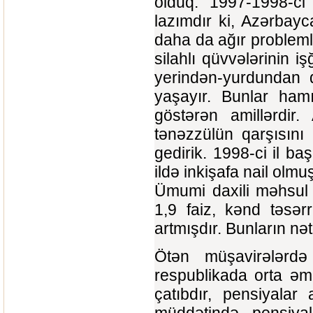
olduq. 1997-1998-c
lazımdır ki, Azərbayc
daha da ağır problemlə
silahlı qüvvələrinin i
yerindən-yurdundan d
yaşayır. Bunlar hamı
göstərən amillərdir
tənəzzülün qarşısını a
gedirik. 1998-ci il ba
ildə inkişafa nail olm
Ümumi daxili məhsul 
1,9 faiz, kənd təsərr
artmışdır. Bunların nət
Ötən müşavirələrdə
respublikada orta ə
çatıbdır, pensiyalar
müddətində pensiya