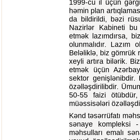
1999-cu il üçün gərg
həmin plan artıqlaması
da bildirildi, bəzi rü
Nazirlər Kabineti bu 
etmək lazımdırsa, biz 
olunmalıdır. Lazım o
Beləliklə, biz gömrük r
xeyli artıra bilərik. 
etmək üçün Azərbayc
sektor genişlənibdir. 
özəlləşdirilibdir. Üm
50-55 faizi ötübdür
müəssisələri özəlləşdir
Kənd təsərrüfatı məhs
sənaye kompleksi - 
məhsulları emalı sənay