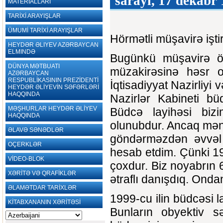
sarayı, 17 dekabr 
MATERİALLARI
TARİXİ ARAYIŞLAR
ÜMUMİ TARİXİ ARAYIŞLAR
Hörmətli müşavirə iştir
HEYDƏR ƏLIYEV AZƏRBAYCAN
ELMINDƏ
Bugünkü müşavirə öl
DÜNYA MƏTBUATI
müzakirəsinə həsr ol
AZƏRBAYCAN
RESPUBLİKASININ PREZİDENTİ
İqtisadiyyat Nazirliyi 
HEYDƏR ƏLİYEVİN SƏFƏRLƏRİ
HAQQINDA
Nazirlər Kabineti bü
MƏŞHURLAR HEYDƏR ƏLİYEV
Büdcə layihəsi bizim
HAQQINDA
olunubdur. Ancaq mən 
ƏLAVƏ SƏNƏDLƏR
göndərməzdən əvvəl 
OÇERKLƏR
hesab etdim. Çünki 199
VİDEO-BLOK
çoxdur. Biz noyabrın 
XƏRİTƏ VƏ QRAFİKLƏR
ətraflı danışdıq. Ondan
ƏLAMƏTDAR TARİXLƏR
1999-cu ilin büdcəsi la
KİTABXANANIN XƏRİTƏSİ
Bunların obyektiv s