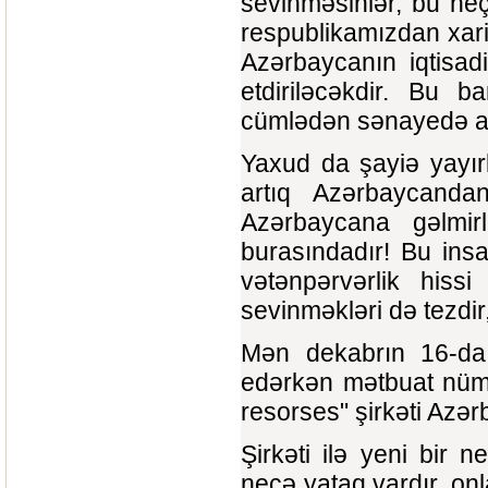
sevinməsinlər, bu h
respublikamızdan xari
Azərbaycanın iqtisadiy
etdiriləcəkdir. Bu b
cümlədən sənayedə anca
Yaxud da şayiə yayırla
artıq Azərbaycandan
Azərbaycana gəlmir
burasındadır! Bu ins
vətənpərvərlik hiss
sevinməkləri də tezdir
Mən dekabrın 16-da
edərkən mətbuat nüma
resorses" şirkəti Azə
Şirkəti ilə yeni bir 
neçə yataq vardır, on