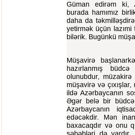
Güman edirəm ki, A
burada hamımız birli
daha da təkmilləşdirə
yetirmək üçün lazımi 
bilərik. Bugünkü müşa
Müşavirə başlanarkə
hazırlanmış büdcə l
olunubdur, müzakirə 
müşavirə və çıxışlar, 
ildə Azərbaycanın sosi
Əgər belə bir büdcə 
Azərbaycanın iqtis
edəcəkdir. Mən inanı
baxacaqdır və onu q
səbəbləri də vardır. 