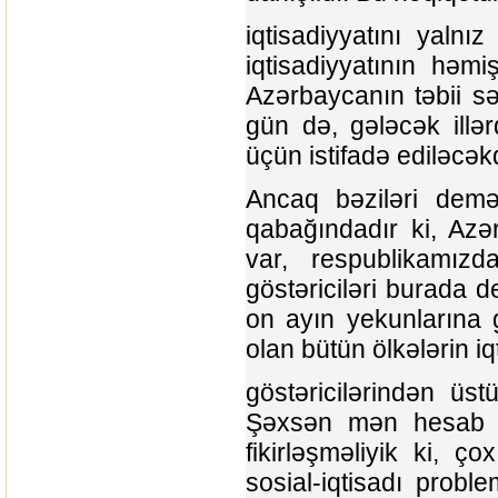
iqtisadiyyatını yaln
iqtisadiyyatının həm
Azərbaycanın təbii sə
gün də, gələcək illərd
üçün istifadə ediləcək
Ancaq bəziləri demə
qabağındadır ki, Azər
var, respublikamız
göstəriciləri burada 
on ayın yekunlarına g
olan bütün ölkələrin iq
göstəricilərindən üs
Şəxsən mən hesab e
fikirləşməliyik ki, 
sosial-iqtisadı probl