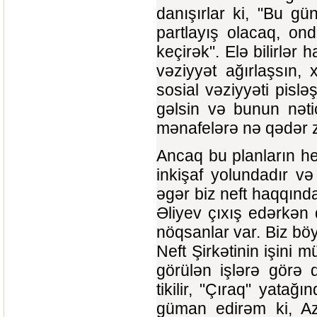
danışırlar ki, "Bu gü
partlayış olacaq, on
keçirək". Elə bilirlər 
vəziyyət ağırlaşsın, 
sosial vəziyyəti pislə
gəlsin və bunun nətic
mənafelərə nə qədər zidd
Ancaq bu planların he
inkişaf yolundadır və
əgər biz neft haqqında
Əliyev çıxış edərkən 
nöqsanlar var. Biz b
Neft Şirkətinin işini m
görülən işlərə görə q
tikilir, "Çıraq" yatağ
güman edirəm ki, Az