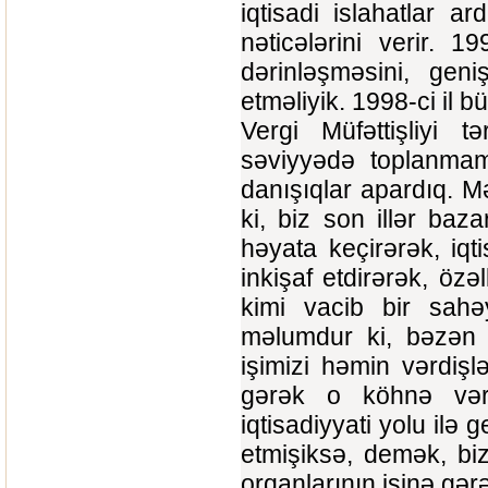
iqtisadi islahatlar a
nəticələrini verir. 1
dərinləşməsini, gen
etməliyik. 1998-ci il 
Vergi Müfəttişliyi 
səviyyədə toplanmam
danışıqlar apardıq. M
ki, biz son illər bazar
həyata keçirərək, iqt
inkişaf etdirərək, özə
kimi vacib bir sahə
məlumdur ki, bəzən k
işimizi həmin vərdiş
gərək o köhnə vərd
iqtisadiyyati yolu ilə 
etmişiksə, demək, biz
orqanlarının işinə gər