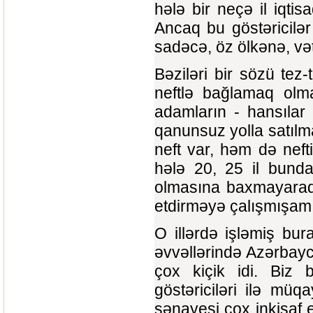
hələ bir neçə il iqtis
Ancaq bu göstəricilər
sadəcə, öz ölkənə, və
Bəziləri bir sözü tez-
neftlə bağlamaq olm
adamların - hansılar k
qanunsuz yolla satılm
neft var, həm də neft
hələ 20, 25 il bund
olmasına baxmayaraq,
etdirməyə çalışmışam
O illərdə işləmiş bura
əvvəllərində Azərbay
çox kiçik idi. Biz 
göstəriciləri ilə mü
sənayesi çox inkişaf e