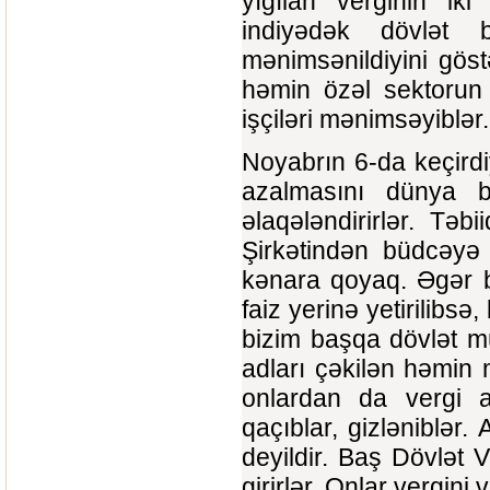
yığılan verginin ik
indiyədək dövlət 
mənimsənildiyini gös
həmin özəl sektorun s
işçiləri mənimsəyiblə
Noyabrın 6-da keçirdiy
azalmasını dünya b
əlaqələndirirlər. Təb
Şirkətindən büdcəyə 
kənara qoyaq. Əgər b
faiz yerinə yetirilibsə
bizim başqa dövlət m
adları çəkilən həmin
onlardan da vergi al
qaçıblar, gizləniblər
deyildir. Baş Dövlət V
girirlər. Onlar vergini 