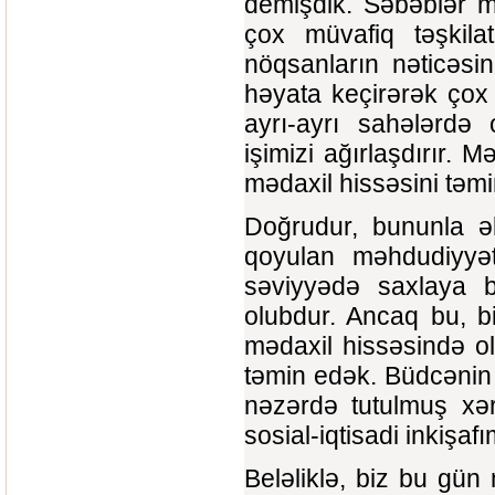
demişdik. Səbəblər m
çox müvafiq təşkilatl
nöqsanların nəticəsind
həyata keçirərək çox
ayrı-ayrı sahələrdə
işimizi ağırlaşdırır. 
mədaxil hissəsini təm
Doğrudur, bununla ə
qoyulan məhdudiyyət
səviyyədə saxlaya 
olubdur. Ancaq bu, b
mədaxil hissəsində ol
təmin edək. Büdcənin 
nəzərdə tutulmuş xər
sosial-iqtisadi inkişa
Beləliklə, biz bu gü