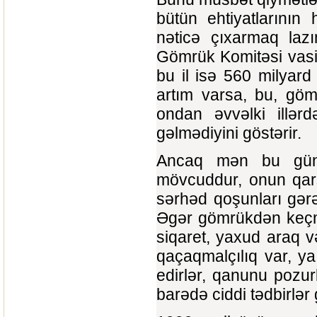
bütün ehtiyatlarının
nəticə çıxarmaq lazı
Gömrük Komitəsi vasit
bu il isə 560 milyar
artım varsa, bu, göm
ondan əvvəlki illər
gəlmədiyini göstərir.
Ancaq mən bu gün b
mövcuddur, onun qarş
sərhəd qoşunları gərə
Əgər gömrükdən keçm
siqaret, yaxud araq və
qaçaqmalçılıq var, y
edirlər, qanunu pozur
barədə ciddi tədbirlər 