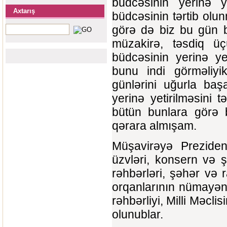
büdcəsinin yerinə y
Axtarış
büdcəsinin tərtib olun
görə də biz bu gün b
müzakirə, təsdiq üç
büdcəsinin yerinə ye
bunu indi görməliyi
günlərini uğurla baş
yerinə yetirilməsini 
bütün bunlara görə b
qərara almışam.
Müşavirəyə Prezident
üzvləri, konsern və ş
rəhbərləri, şəhər və r
orqanlarının nümayənd
rəhbərliyi, Milli Məcl
olunublar.