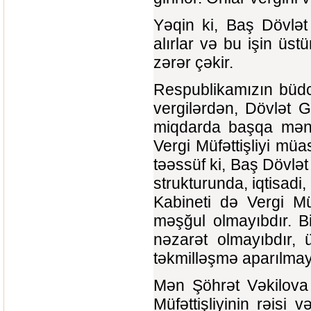
Yəqin ki, Baş Dövlət 
alırlar və bu işin üs
zərər çəkir.
Respublikamızın büdcə
vergilərdən, Dövlət 
miqdarda başqa mənb
Vergi Müfəttişliyi mü
təəssüf ki, Baş Dövlə
strukturunda, iqtisadi,
Kabineti də Vergi Müf
məşğul olmayıbdır. Bir
nəzarət olmayıbdır, 
təkmilləşmə aparılmay
Mən Şöhrət Vəkilova 
Müfəttişliyinin rəisi 