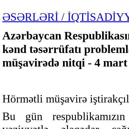
ƏSƏRLƏRİ
/ İQTİSADİY
Azərbaycan Respublikasın
kənd təsərrüfatı probleml
müşavirədə nitqi - 4 mart 
Hörmətli müşavirə iştirakçıl
Bu gün respublikamızın 