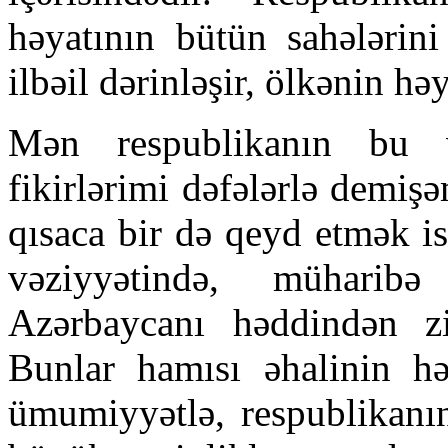
həyatının bütün sahələrin
ilbəil dərinləşir, ölkənin hə
Mən respublikanın bu 
fikirlərimi dəfələrlə demiş
qısaca bir də qeyd etmək i
vəziyyətində, müharibə
Azərbaycanı həddindən zi
Bunlar hamısı əhalinin hə
ümumiyyətlə, respublikanı