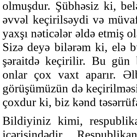
olmuşdur. Şübhəsiz ki, bel
əvvəl keçirilsəydi və müvaf
yaxşı nəticələr əldə etmiş 
Sizə deyə bilərəm ki, elə 
şəraitdə keçirilir. Bu gün
onlar çox vaxt aparır. Əl
görüşümüzün də keçirilməsi
çoxdur ki, biz kənd təsərrüf
Bildiyiniz kimi, respublik
içərisindədir. Respublika