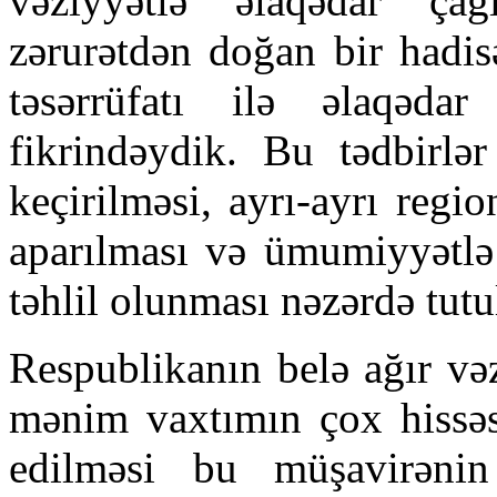
vəziyyətlə əlaqədar ça
zərurətdən doğan bir hadis
təsərrüfatı ilə əlaqəda
fikrindəydik. Bu tədbirlər
keçirilməsi, ayrı-ayrı regi
aparılması və ümumiyyətlə 
təhlil olunması nəzərdə tutu
Respublikanın belə ağır və
mənim vaxtımın çox hissəs
edilməsi bu müşavirənin