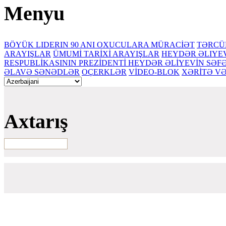
Menyu
BÖYÜK LIDERIN 90 ANI
OXUCULARA MÜRACİƏT
TƏRCÜ
ARAYIŞLAR
ÜMUMİ TARİXİ ARAYIŞLAR
HEYDƏR ƏLIYE
RESPUBLİKASININ PREZİDENTİ HEYDƏR ƏLİYEVİN SƏ
ƏLAVƏ SƏNƏDLƏR
OÇERKLƏR
VİDEO-BLOK
XƏRİTƏ V
Axtarış