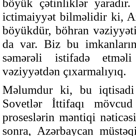
böyük çətinliklər yaradır
ictimaiyyət bilməlidir ki, 
böyükdür, böhran vəziyyə
da var. Biz bu imkanların
səmərəli istifadə etmə
vəziyyətdən çıxarmalıyıq.
Məlumdur ki, bu iqtisadi
Sovetlər İttifaqı mövc
proseslərin məntiqi nəticəsi
sonra, Azərbaycan müstəqi