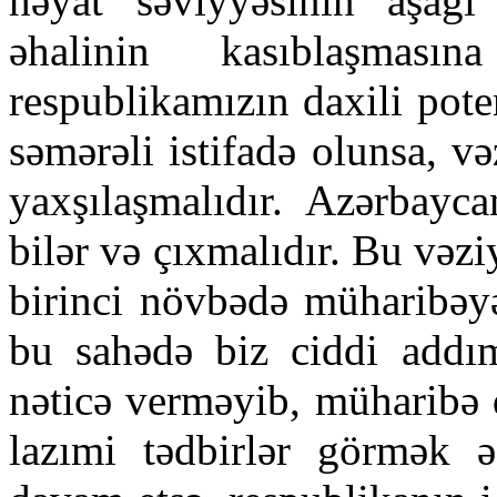
həyat səviyyəsinin aşağı 
əhalinin kasıblaşmas
respublikamızın daxili pot
səmərəli istifadə olunsa, və
yaxşılaşmalıdır. Azərbayc
bilər və çıxmalıdır. Bu vəz
birinci növbədə müharibəyə
bu sahədə biz ciddi addım
nəticə verməyib, müharibə 
lazımi tədbirlər görmək 