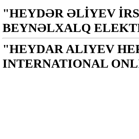
"HEYDƏR ƏLİYEV İRS
BEYNƏLXALQ ELEKT
"HEYDAR ALIYEV HE
INTERNATIONAL ONL
Kitabxana xalq, millət 
mənəviyyat, bilik, zəka
H. Əliyev