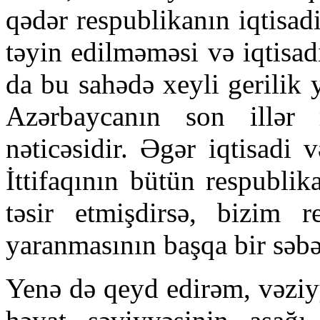
qədər respublikanın iqtisa
təyin edilməməsi və iqtisa
da bu sahədə xeyli gerilik
Azərbaycanın son illər 
nəticəsidir. Əgər iqtisadi
İttifaqının bütün respubli
təsir etmişdirsə, bizim r
yaranmasının başqa bir səbə
Yenə də qeyd edirəm, vəziyy