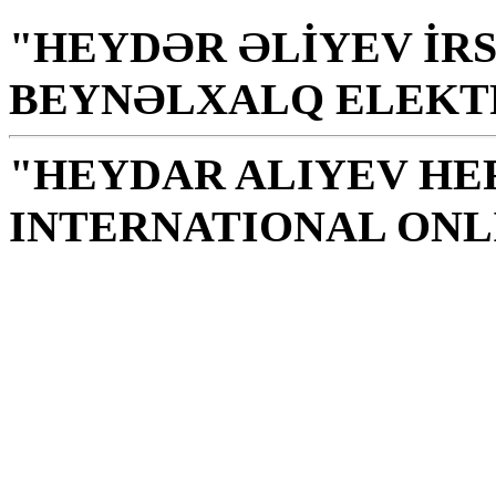
"HEYDƏR ƏLİYEV İRS
BEYNƏLXALQ ELEKT
"HEYDAR ALIYEV HE
INTERNATIONAL ONL
ბიბლიოთეკა – ხალხი
ადგილია,სულიერების
წყაროა