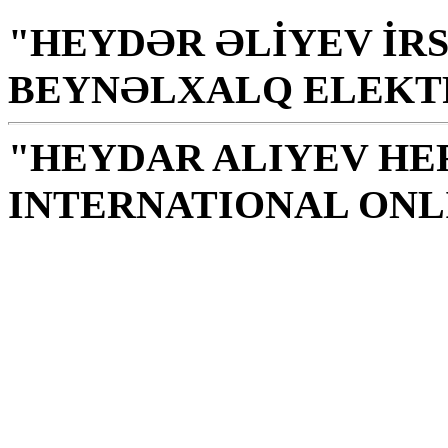
"HEYDƏR ƏLİYEV İRS
BEYNƏLXALQ ELEKT
"HEYDAR ALIYEV HE
INTERNATIONAL ONL
Bókasafn er heilagur st
siðferlis, .ekkingu, og 
- G.Alíév