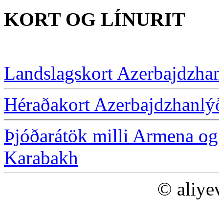
KORT OG LÍNURIT
Landslagskort Azerbajdzhan
Héraðakort Azerbajdzhanlýð
Þjóðarátök milli Armena og
Karabakh
© aliye