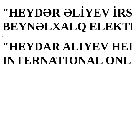
"HEYDƏR ƏLİYEV İRS
BEYNƏLXALQ ELEKT
"HEYDAR ALIYEV HE
INTERNATIONAL ONL
Kitabxana xalq, millət 
mənəviyyat, bilik, zəka
H. Əliyev