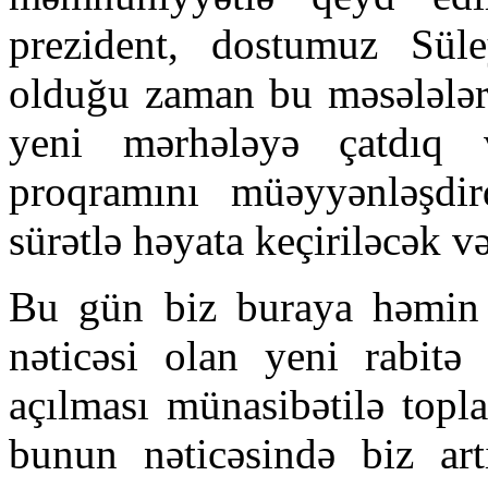
prezident, dostumuz Sül
olduğu zaman bu məsələlər 
yeni mərhələyə çatdıq v
proqramını müəyyənləşd
sürətlə həyata keçiriləcək v
Bu gün biz buraya həmin 
nəticəsi olan yeni rabitə 
açılması münasibətilə topl
bunun nəticəsində biz art