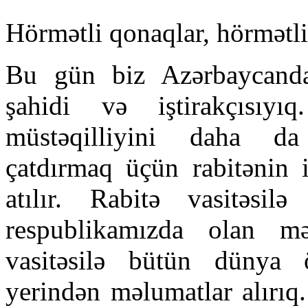
Hörmətli qonaqlar, hörmətli
Bu gün biz Azərbaycanda
şahidi və iştirakçısıyı
müstəqilliyini daha d
çatdırmaq üçün rabitənin 
atılır. Rabitə vasitəsi
respublikamızda olan məl
vasitəsilə bütün dünya ö
yerindən məlumatlar alırı