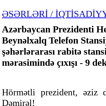
ƏSƏRLƏRİ
/ İQTİSADİY
Azərbaycan Prezidenti He
Beynəlxalq Telefon Stans
şəhərlərarası rabitə stansi
mərasimində çıxışı - 9 dek
Hörmətli prezident, əziz
Dəmirəl!