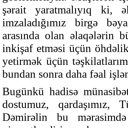
şərait yaratmalıyıq ki, ə
imzaladığımız birgə bəy
arasında olan əlaqələrin 
inkişaf etməsi üçün öhdəlik
yetirmək üçün təşkilatlarım
bundan sonra daha fəal işləm
Bugünkü hadisə münasibəti
dostumuz, qardaşımız, T
Dəmirəlin bu mərasimdə