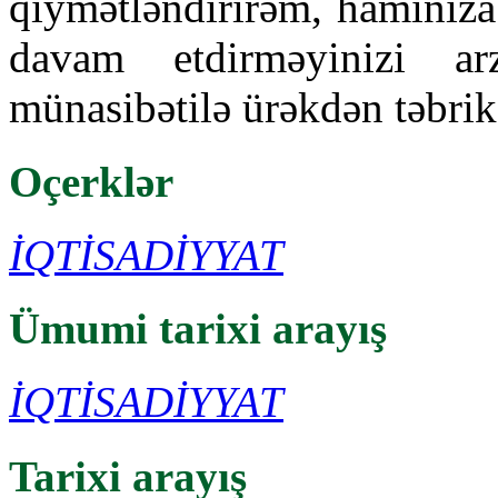
qiymətləndirirəm, hamınıza
davam etdirməyinizi a
münasibətilə ürəkdən təbrik
Oçerklər
İQTİSADİYYAT
Ümumi tarixi arayış
İQTİSADİYYAT
Tarixi arayış