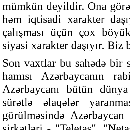
mümkün deyildir. Ona görə 
həm iqtisadi xarakter daşı
çalışması üçün çox böyük 
siyasi xarakter daşıyır. Biz 
Son vaxtlar bu sahədə bir s
hamısı Azərbaycanın rabit
Azərbaycanı bütün dünya
sürətlə əlaqələr yaranm
görülməsində Azərbaycan 
şirkətləri - "Teletaş", "Neta