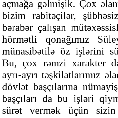
açmağa gəlmişik. Çox əlamə
bizim rabitəçilər, şübhəs
bərabər çalışan mütəxəssis
hörmətli qonağımız Süle
münasibətilə öz işlərini sü
Bu, çox rəmzi xarakter daş
ayrı-ayrı təşkilatlarımız əl
dövlət başçılarına nümayiş
başçıları da bu işləri qiy
sürət vermək üçün sizin