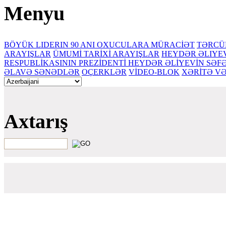
Menyu
BÖYÜK LIDERIN 90 ANI
OXUCULARA MÜRACİƏT
TƏRCÜ
ARAYIŞLAR
ÜMUMİ TARİXİ ARAYIŞLAR
HEYDƏR ƏLIYE
RESPUBLİKASININ PREZİDENTİ HEYDƏR ƏLİYEVİN SƏ
ƏLAVƏ SƏNƏDLƏR
OÇERKLƏR
VİDEO-BLOK
XƏRİTƏ V
Axtarış