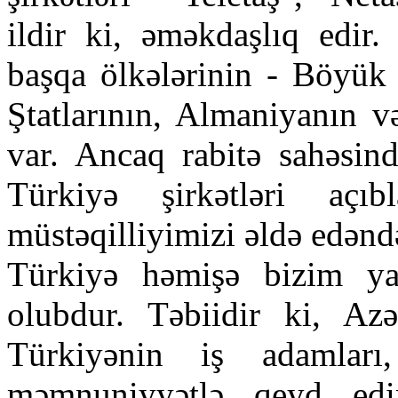
ildir ki, əməkdaşlıq edir
başqa ölkələrinin - Böyük 
Ştatlarının, Almaniyanın və
var. Ancaq rabitə sahəsind
Türkiyə şirkətləri açı
müstəqilliyimizi əldə edənd
Türkiyə həmişə bizim ya
olubdur. Təbiidir ki, Az
Türkiyənin iş adamları
məmnuniyyətlə qeyd edi