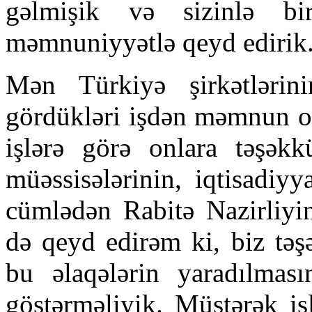
gəlmişik və sizinlə bi
məmnuniyyətlə qeyd edirik
Mən Türkiyə şirkətlərin
gördükləri işdən məmnun o
işlərə görə onlara təşək
müəssisələrinin, iqtisadiyy
cümlədən Rabitə Nazirliyin
də qeyd edirəm ki, biz təş
bu əlaqələrin yaradılma
göstərməliyik. Müştərək iş