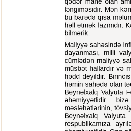
qədər mane olan amil
ləngiməsidir. Mən kən
bu barədə qısa məluma
həll etmək lazımdır. K
bilmərik.
Maliyyə sahəsində inf
dayanması, milli valy
cümlədən maliyyə sah
müsbət hallardır və 
hədd deyildir. Birinci
həmin sahədə olan təd
Beynəlxalq Valyuta 
əhəmiyyətlidir, bi
məsləhətlərinin, tövsi
Beynəlxalq Valyu
respublikamıza ayrıl