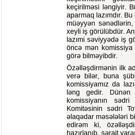
keçirilməsi ləngiyir.
aparmaq lazımdır. Bu i
müəyyən sənədlərin,
xeyli iş görülübdür. 
lazımi səviyyədə iş 
öncə mən komissiya y
görə bilməyibdir.
Özəlləşdirmənin ilk a
verə bilər, buna şüb
komissiyamız da lazı
ləng gedir. Dünən 
komissiyanın sədri
Komitəsinin sədri To
əlaqədar məsələləri bi
edirəm ki, özəlləş
hazırlanıb, şərait yar