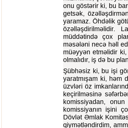
onu göstərir ki, bu b
getsək, özəlləşdirmə
yaramaz. Öhdəlik götü
özəlləşdirilməlidir.
müddətində çox plan
məsələni necə həll edi
müəyyən etməlidir ki,
olmalıdır, iş də bu pl
Şübhəsiz ki, bu işi g
yaratmışam ki, həm d
üzvləri öz imkanlarınd
keçirilməsinə səfərbə
komissiyadan, onun 
komissiyanın işini ç
Dövlət Əmlak Komitəsin
qiymətləndirdim, amm