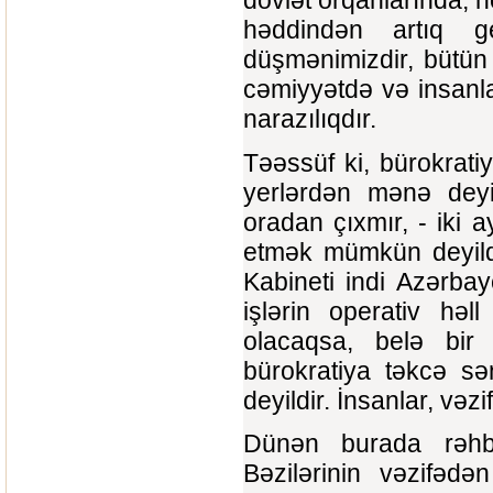
dövlət orqanlarında, 
həddindən artıq g
düşmənimizdir, bütün 
cəmiyyətdə və insanla
narazılıqdır.
Təəssüf ki, bürokrati
yerlərdən mənə deyir
oradan çıxmır, - iki 
etmək mümkün deyildi
Kabineti indi Azərba
işlərin operativ həl
olacaqsa, belə bir
bürokratiya təkcə sə
deyildir. İnsanlar, vəz
Dünən burada rəhbə
Bəzilərinin vəzifədə