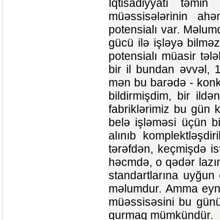
İqtisadiyyatı təmi
müəssisələrinin ah
potensialı var. Məlum
gücü ilə işləyə bilm
potensialı müasir tələ
bir il bundan əvvəl, 
mən bu barədə - konkr
bildirmişdim, bir ild
fabriklərimiz bu gün 
belə işləməsi üçün b
alınıb komplektləşdir
tərəfdən, keçmişdə is
həcmdə, o qədər lazım
standartlarına uyğun
məlumdur. Amma eyni 
müəssisəsini bu günü
qurmaq mümkündür.