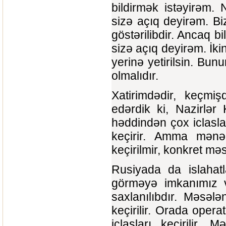
bildirmək istəyirəm.
sizə açıq deyirəm. Biz
göstərilibdir. Ancaq b
sizə açıq deyirəm. İki
yerinə yetirilsin. Bun
olmalıdır.
Xatirimdədir, keçmiş
edərdik ki, Nazirlər 
həddindən çox iclaslar
keçirir. Amma mənə 
keçirilmir, konkret mə
Rusiyada da islahatla
görməyə imkanımız 
saxlanılıbdır. Məsələ
keçirilir. Orada oper
iclasları keçirilir.