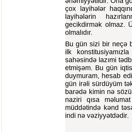
əhəmiyyətlidir. Ona g
çox layihələr haqqı
layihələrin hazırlan
gecikdirmək olmaz. Ü
olmalıdır.
Bu gün sizi bir neçə b
ilk konstitusiyamızl
sahəsində lazımi tədb
etmişəm. Bu gün iqti
duymuram, hesab edir
gün irəli sürdüyüm tək
barədə kimin nə sözü,
naziri qısa məlumat
müddətində kənd təsər
indi nə vəziyyətdədir.