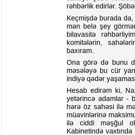
rəhbərlik edirlər. Şöb
Keçmişdə burada da, 
mən belə şey görməmi
bilavasitə rəhbərliyi
komitələrin, sahələr
baxıram.
Ona görə də bunu də
məsələyə bu cür yana
indiyə qədər yaşaması
Hesab edirəm ki, Naz
yetərincə adamlar - b
hərə öz sahəsi ilə mə
müavinlərinə maksimum
ilə ciddi məşğul ols
Kabinetində vaxtında 