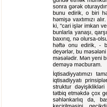
gündə etmək mümkün d
sonra gərək oturaydını
bunu edirik, o biri hə
həmişə vaxtımızı alı
ki, "cari işlər imkan 
bunlarla yanaşı, qar
baxırıq, nə olursa-olsu
həftə onu edirik, -
deyərlər, bu məsələni
məsələdir. Mən yeni bi
deməyə məcburam.
İqtisadiyyatımızı ta
iqtisadiyyatı prinsip
struktur dəyişikliklə
tətbiq etməkdə çox g
səhlənkarlıq da, b
keçirilməsini geci