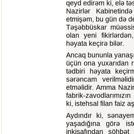
qeyd edirəm ki, elə t
Nazirlər Kabinetind
etmişəm, bu gün də d
Təşəbbüskar müəssisə
olan yeni fikirlərdən
həyata keçirə bilər.
Ancaq bununla yanaşı, 
üçün ona yuxarıdan ra
tədbiri həyata keç
sərəncam verilməlidi
etməlidir. Amma Nazir
fabrik-zavodlarımızın
ki, istehsal filan faiz
Aydındır ki, sənayem
yaşadığına görə is
inkişafından söhbə