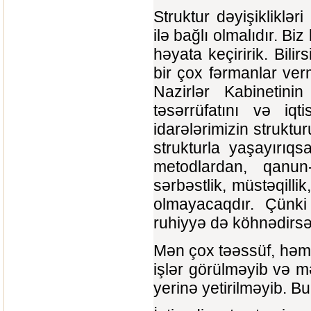
Struktur dəyişikliklər
ilə bağlı olmalıdır. Biz
həyata keçiririk. Bili
bir çox fərmanlar ve
Nazirlər Kabinetini
təsərrüfatını və iqt
idarələrimizin strukt
strukturla yaşayırıq
metodlardan, qanun
sərbəstlik, müstəqilli
olmayacaqdır. Çünki 
ruhiyyə də köhnədirsə
Mən çox təəssüf, həm
işlər görülməyib və m
yerinə yetirilməyib. Bu