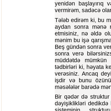
yenidən başlayırıq 
vermirəm, sadəcə ola
Tələb edirəm ki, bu mə
aydan sonra mənə rə
etmisiniz, nə əldə ol
mənim bu işə qarışma
Beş gündən sonra ver
sonra verə bilərsini
müddətdə mümkün ol
tədbirləri ki, həyata 
verəsiniz. Ancaq deyi
işdir və bunu özünüz
məsələlər barədə mənd
Bir qədər də struktur
dəyişiklikləri dedikdə
sisteminin strukt