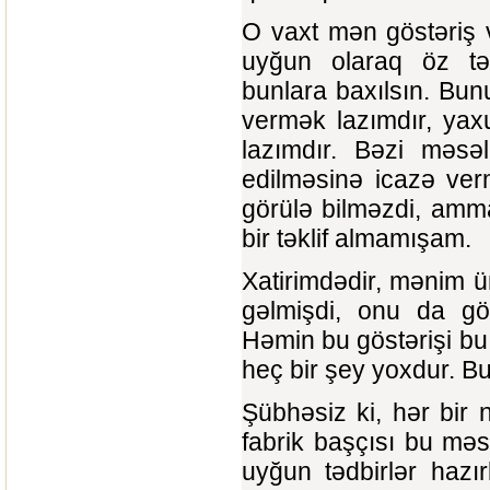
O vaxt mən göstəriş v
uyğun olaraq öz təkl
bunlara baxılsın. Bun
vermək lazımdır, yax
lazımdır. Bəzi məsə
edilməsinə icazə verm
görülə bilməzdi, amma
bir təklif almamışam.
Xatirimdədir, mənim ü
gəlmişdi, onu da gön
Həmin bu göstərişi bu
heç bir şey yoxdur. B
Şübhəsiz ki, hər bir n
fabrik başçısı bu mə
uyğun tədbirlər hazı