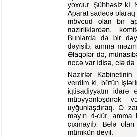
yoxdur. Şübhəsiz ki, N
Aparat sadəcə olaraq 
mövcud olan bir apa
nazirliklərdən, komi
Bunlarda da bir dəyi
dəyişib, amma məzmun
Əlaqələr də, münasibə
necə var idisə, elə də 
Nazirlər Kabinetinin
verdim ki, bütün işlə
iqtisadiyyatın idarə 
müəyyənləşdirək v
uyğunlaşdıraq. O za
mayın 4-dür, amma h
çıxmayıb. Belə olan
mümkün deyil.