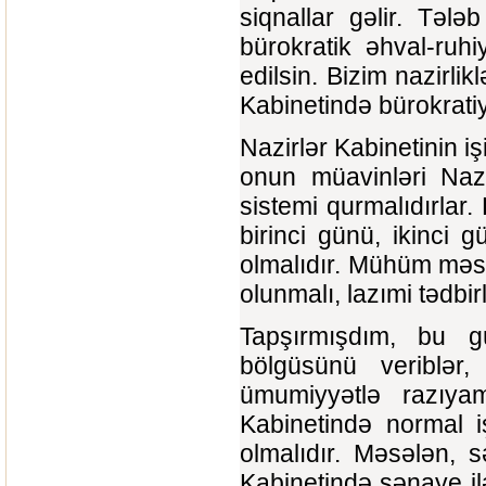
siqnallar gəlir. Təl
bürokratik əhval-ruh
edilsin. Bizim nazirli
Kabinetində bürokrati
Nazirlər Kabinetinin iş
onun müavinləri Nazi
sistemi qurmalıdırlar.
birinci günü, ikinci 
olmalıdır. Mühüm məsə
olunmalı, lazımi tədbir
Tapşırmışdım, bu gü
bölgüsünü veriblər,
ümumiyyətlə razıyam
Kabinetində normal i
olmalıdır. Məsələn, 
Kabinetində sənaye i