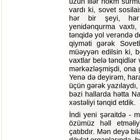
uzun illər hökm sürmü
vardı ki, sovet sosil
hər bir şeyi, hər 
yenidənqurma vaxtı,
tənqidə yol verəndə de
qiyməti gərək Sovetl
müəyyən edilsin ki, b
vaxtlar belə tənqidlər
mərkəzləşmişdi, ona g
Yenə də deyirəm, har
üçün gərək yazılaydı, 
bəzi hallarda hətta Naz
xəstəliyi tənqid etdik.
İndi yeni şəraitdə - m
özümüz həll etməliy
çatıbdır. Mən deyə bil