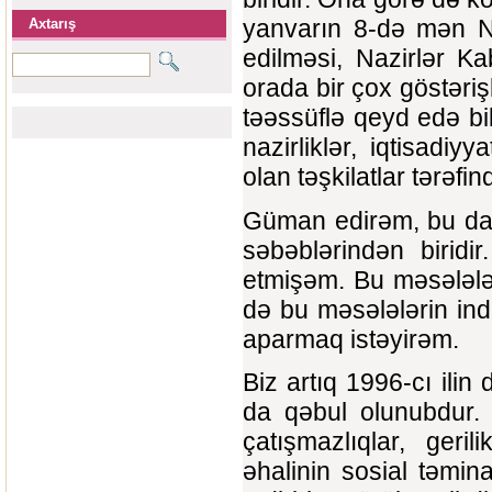
yanvarın 8-də mən Nazi
Axtarış
edilməsi, Nazirlər Ka
orada bir çox göstəriş
təəssüflə qeyd edə bi
nazirliklər, iqtisadiy
olan təşkilatlar tərəf
Güman edirəm, bu da 
səbəblərindən birid
etmişəm. Bu məsələlə
də bu məsələlərin ind
aparmaq istəyirəm.
Biz artıq 1996-cı ili
da qəbul olunubdur. İ
çatışmazlıqlar, geril
əhalinin sosial təmin