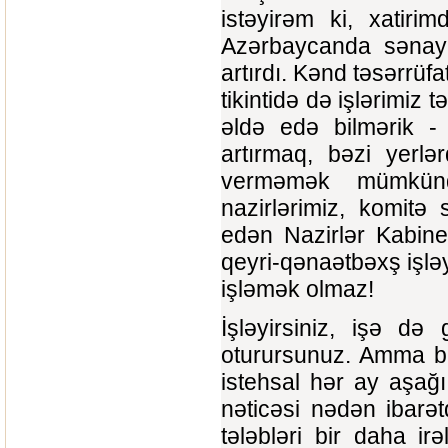
istəyirəm ki, xatirimd
Azərbaycanda sənaye 
artırdı. Kənd təsərrüfa
tikintidə də işlərimiz 
əldə edə bilmərik - 
artırmaq, bəzi yerl
verməmək mümkünd
nazirlərimiz, komitə 
edən Nazirlər Kabinet
qeyri-qənaətbəxş işl
işləmək olmaz!
İşləyirsiniz, işə də 
oturursunuz. Amma bu 
istehsal hər ay aşağ
nəticəsi nədən ibarə
tələbləri bir daha irə