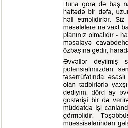
Buna görə də baş naz
həftədə bir dəfə, uzu
həll etməlidirlər. Siz
məsələlərə nə vaxt ba
planınız olmalıdır - h
məsələyə cavabdehdi
özbaşına gedir, harad
Əvvəllər deyilmiş 
potensialımızdan sə
təsərrüfatında, əsaslı
olan tədbirlərlə yaxş
dediyim, dörd ay əvv
göstərişi bir də ver
müddətdə işi canland
görməlidir. Təşəbbü
müəssisələrindən gəl