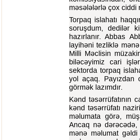
məsələlərlə çox ciddi 
Torpaq islahatı haqqı
soruşdum, dedilər ki
hazırlanır. Abbas Ab
layihəni tezliklə mənə
Milli Məclisin müzaki
biləcəyimiz cari iş
sektorda torpaq islah
yol açaq. Payızdan o
görmək lazımdır.
Kənd təsərrüfatının ca
kənd təsərrüfatı nazi
məlumata görə, müşav
Ancaq nə dərəcədə, 
mənə məlumat gəldi k