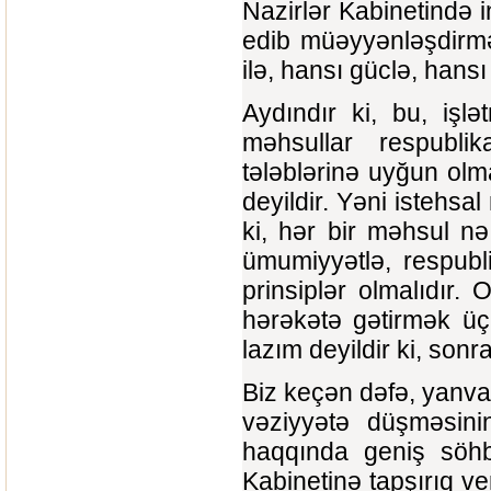
Nazirlər Kabinetində 
edib müəyyənləşdirmə
ilə, hansı güclə, hansı
Aydındır ki, bu, işl
məhsullar respubli
tələblərinə uyğun olm
deyildir. Yəni istehsa
ki, hər bir məhsul n
ümumiyyətlə, respubl
prinsiplər olmalıdır
hərəkətə gətirmək üç
lazım deyildir ki, sonr
Biz keçən dəfə, yanvar
vəziyyətə düşməsinin
haqqında geniş söhb
Kabinetinə tapşırıq v