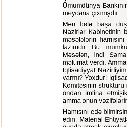
Ümumdünya Bankının n
meydana çıxmışdır.
Mən belə başa düşü
Nazirlər Kabinetinin
məsələlərin hamısın
lazımdır. Bu, mümkün
Məsələn, indi Səməd
məlumat verdi. Amma
İqtisadiyyat Nazirliy
varmı? Yoxdur! İqtisa
Komitəsinin strukturu 
ondan imtina etmişik
amma onun vəzifələrin
Hamısını edə bilmirsini
edin, Material Ehtiyatl