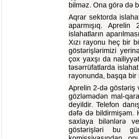
bilməz. Ona görə də bu
Aqrar sektorda islahat
aparmışıq. Aprelin 
islahatların aparılma
Xızı rayonu heç bir 
göstərişlərimizi yeri
çox yaxşı da nailiyy
təsərrüfatlarda islahat
rayonunda, başqa bir 
Aprelin 2-də göstəriş
gözləmədən mal-qaran
deyildir. Telefon dan
dəfə də bildirmişəm.
saxlaya bilənlərə ve
göstərişləri bu g
komissiyasından, on