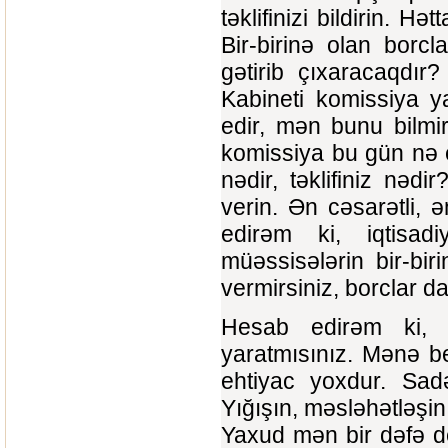
təklifinizi bildirin. Hə
Bir-birinə olan borc
gətirib çıxaracaqdır?
Kabineti komissiya y
edir, mən bunu bilmi
komissiya bu gün nə e
nədir, təklifiniz nə
verin. Ən cəsarətli, ə
edirəm ki, iqtisadiy
müəssisələrin bir-bir
vermirsiniz, borclar d
Hesab edirəm ki, o
yaratmısınız. Mənə be
ehtiyac yoxdur. Sadə
Yığışın, məsləhətləşin 
Yaxud mən bir dəfə d