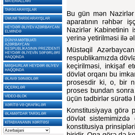
MATERİALLARI
TARİXİ ARAYIŞLAR
Bu gün mən Nazirlər K
ÜMUMİ TARİXİ ARAYIŞLAR
aparatının rəhbər iş
HEYDƏR ƏLIYEV AZƏRBAYCAN
Nazirlər Kabinetinin 
ELMINDƏ
yerinə yetirilməsi ilə ə
DÜNYA MƏTBUATI
AZƏRBAYCAN
Müstəqil Azərbaycan
RESPUBLİKASININ PREZİDENTİ
HEYDƏR ƏLİYEVİN SƏFƏRLƏRİ
respublikamızda dövlə
HAQQINDA
keçirilməsi, inkişaf 
MƏŞHURLAR HEYDƏR ƏLİYEV
HAQQINDA
dövlət orqanı bu imkan
ƏLAVƏ SƏNƏDLƏR
prosesdir ki, o, bir
OÇERKLƏR
proses bundan sonra 
VİDEO-BLOK
üçün tədbirlər sürətlə 
XƏRİTƏ VƏ QRAFİKLƏR
Konstitusiyaya görə pr
ƏLAMƏTDAR TARİXLƏR
dövlət sistemimizdə 
KİTABXANANIN XƏRİTƏSİ
konstitusiya prinsipl
biridir. Ona görə də k