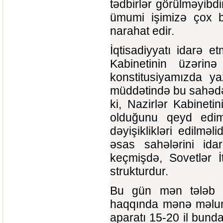
tədbirlər görülməyibd
ümumi işimizə çox bö
narahat edir.
İqtisadiyyatı idarə e
Kabinetinin üzərin
konstitusiyamızda ya
müddətində bu sahədə
ki, Nazirlər Kabineti
olduğunu qeyd edim
dəyişiklikləri edilməl
əsas sahələrini idar
keçmişdə, Sovetlər 
strukturdur.
Bu gün mən tələb et
haqqında mənə məluma
aparatı 15-20 il bunda