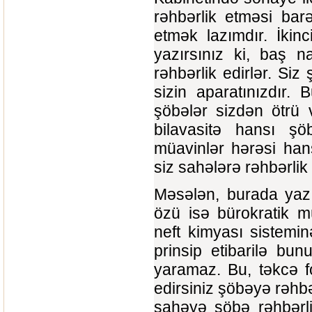
rəhbərlik etməsi barə
etmək lazımdır. İkin
yazırsınız ki, baş n
rəhbərlik edirlər. Siz
sizin aparatınızdır.
şöbələr sizdən ötrü 
bilavasitə hansı şöb
müavinlər hərəsi hans
siz sahələrə rəhbərlik 
Məsələn, burada yazı
özü isə bürokratik m
neft kimyası sistemi
prinsip etibarilə bu
yaramaz. Bu, təkcə f
edirsiniz şöbəyə rəhbə
sahəyə şöbə rəhbərli