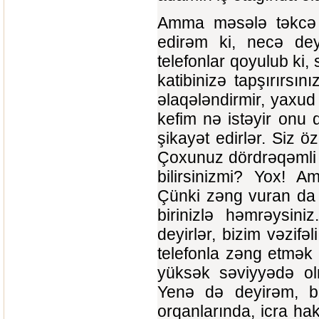
Amma məsələ təkcə b
edirəm ki, necə deyə
telefonlar qoyulub ki, 
katibinizə tapşırırsını
əlaqələndirmir, yaxud
kefim nə istəyir onu
şikayət edirlər. Siz öz
Çoxunuz dördrəqəmli 
bilirsinizmi? Yox! A
Çünki zəng vuran da b
birinizlə həmrəysin
deyirlər, bizim vəzif
telefonla zəng etmək
yüksək səviyyədə olm
Yenə də deyirəm, bür
orqanlarında, icra ha