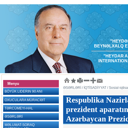
"HEYDƏR
BEYNƏLXALQ E
"HEYDAR A
INTERNATION
Menyu
ƏSƏRLƏRİ
/ İQTİSADİYYAT
/ Sosial-iqtisa
BÖYÜK LIDERIN 90 ANI
Respublika Nazirlə
OXUCULARA MÜRACİƏT
prezident aparatın
TƏRCÜMEYI-HAL
ƏSƏRLƏRİ
Azərbaycan Prezide
MƏLUMAT-SORAQ