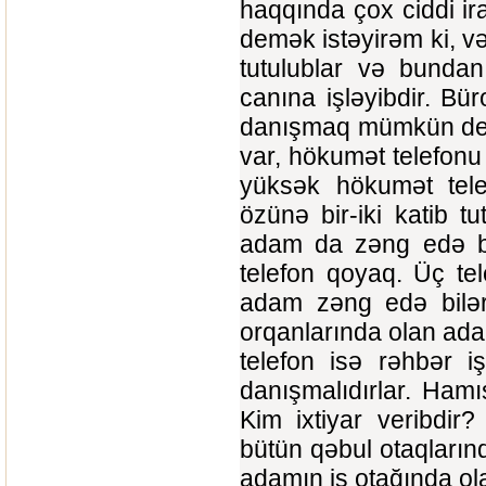
haqqında çox ciddi ir
demək istəyirəm ki, və
tutulublar və bundan
canına işləyibdir. Bür
danışmaq mümkün deyil
var, hökumət telefonu 
yüksək hökumət telef
özünə bir-iki katib tu
adam da zəng edə bil
telefon qoyaq. Üç te
adam zəng edə bilər
orqanlarında olan ada
telefon isə rəhbər i
danışmalıdırlar. Hamıs
Kim ixtiyar veribdir
bütün qəbul otaqların
adamın iş otağında ola 