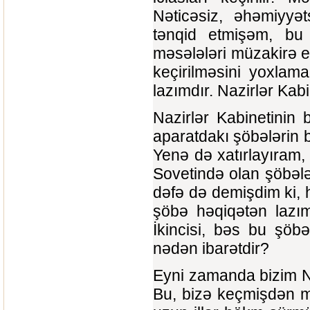
Nəticəsiz, əhəmiyyət
tənqid etmişəm, b
məsələləri müzakirə e
keçirilməsini yoxlam
lazımdır. Nazirlər Kab
Nazirlər Kabinetinin
aparatdakı şöbələrin b
Yenə də xatırlayıram
Sovetində olan şöbələ
dəfə də demişdim ki, 
şöbə həqiqətən lazı
İkincisi, bəs bu şöbə
nədən ibarətdir?
Eyni zamanda bizim Naz
Bu, bizə keçmişdən mir