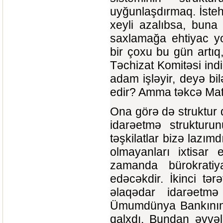
uyğunlaşdırmaq. İsteh
xeyli azalıbsa, buna
saxlamağa ehtiyac yox
bir çoxu bu gün artıq,
Təchizat Komitəsi ind
adam işləyir, deyə bi
edir? Amma təkcə Mater
Ona görə də struktur d
idarəetmə strukturu
təşkilatlar bizə lazı
olmayanları ixtisar 
zamanda bürokrati
edəcəkdir. İkinci tərə
əlaqədar idarəetm
Ümumdünya Bankının 
qalxdı. Bundan əvvə