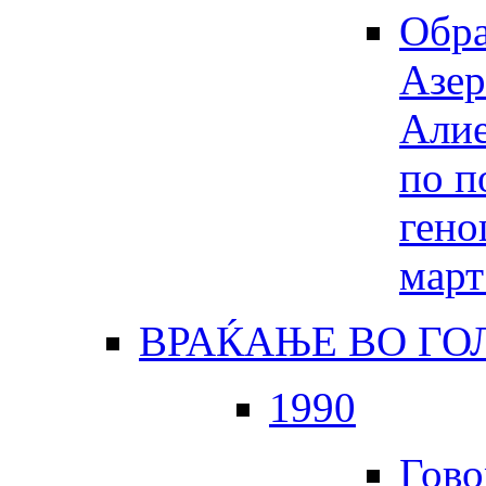
Обра
Азер
Алие
по п
гено
март
ВРАЌАЊЕ ВО Г
1990
Гово