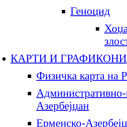
Геноцид
Хоџа
злос
КАРТИ И ГРАФИКОНИ
Физичка карта на 
Административно-п
Азербејџан
Ерменско-Азербеј