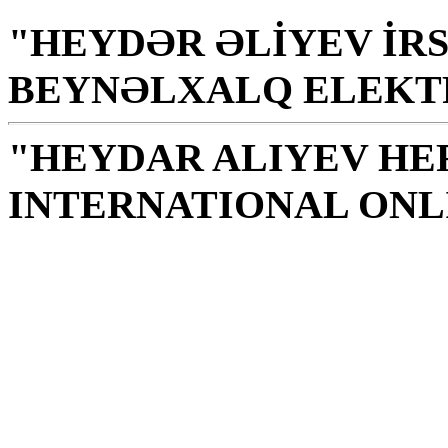
"HEYDƏR ƏLİYEV İRS
BEYNƏLXALQ ELEKT
"HEYDAR ALIYEV HE
INTERNATIONAL ONL
Библиотека е свето мес
извор на моралност, з
Г.Алиев