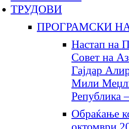
ТРУДОВИ
ПРОГРАМСКИ Н
Настaп на П
Совет на Аз
Гајдар Алир
Мили Меџли
Република –
Обраќање ко
октомври 2