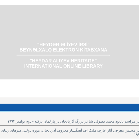
"HEYDƏR ƏLİYEV İRSİ"
BEYNƏLXALQ ELEKTRON KİTABXANA
"HEYDAR ALIYEV HERITAGE"
INTERNATIONAL ONLINE LIBRARY
اسم یادبود محمد فضولی شاعر بزرگ آذربایجان در پارلمان ترکیه - دوم نوامبر ١۹۹۴
ر مجلس معرفی آثار عارف ملیک اف آهنگساز معروف آذربایجان، موزه دولتی هنرهای زیبای