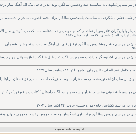
ر مراسم پرشکوهی به مناسبت صد و دهمین سالگرد تولد عذیر حاجی بیگ اف آهنگ ساز برجس
در شب جشن باشکوهی به مناسبت پانصدمین سالگرد تولد محمد فضولی شاعر و اندیشمند بز
دار با بازیگران تئاتر پس از تماشای کمدی موسیقی نمایشنامه به سبک جدید "آرشین مال آلان
 آذربایجان، ۲۱ سپتامبر سال ۱۹۹۷
جان در مراسم جشن هشتادمین سالگرد توفیق قلی اف آهنگ ساز برجسته و هنرپیشه ملی
ن در مراسم باشکوه گرامیداشت صدمین سالگرد تولد بلبل بنیانگذار آوازه خوانی،چهارم دسا
 عبدالله اف نقاش ملی - شهر باکو، ۱۸ دسامبر سال ۱۹۹۷
اولژاس سلیمان اف نویسنده برجسته قزاق، دوست بزرگ ملت ما، سفیر قزاقستان در ایتالیا 
 مراسم با شکوهی بمناسبت هزار و سیصدمین سالگرد داستان " کتاب دده قورقود" در کاخ
سم گشایش خانه- موزه حسین جاوید، ۲۴ اکتبر سال ۲۰۰۲
ن در مراسم نودمین ‏سالگرد تولد نیازی آهنگساز برجسته و رهبر ارکستر معروف جهان- هش
© aliyev-heritage.org