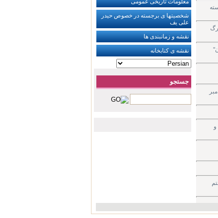
معلومات تاریخی عمومی
ته
شخصیتها ی برجسته در خصوص حیدر
علی یف
رگ
نقشه و ‏زمانبندی ها
"
نقشه ی کتابخانه
جستجو
مبر
و
تم